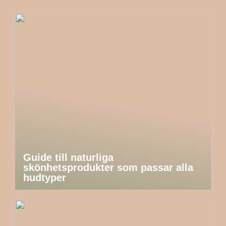
Guide till naturliga
skönhetsprodukter som passar alla
hudtyper