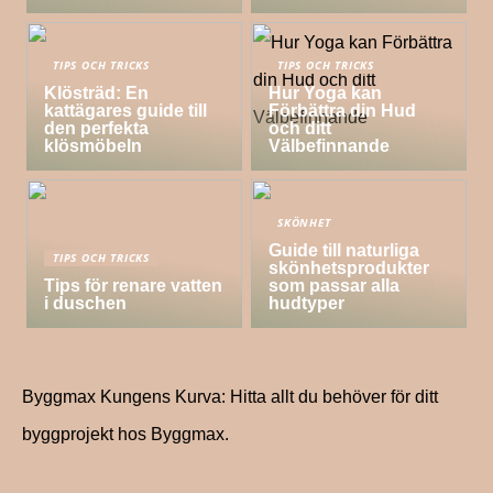
TIPS OCH TRICKS
TIPS OCH TRICKS
Klösträd: En
Hur Yoga kan
kattägares guide till
Förbättra din Hud
den perfekta
och ditt
klösmöbeln
Välbefinnande
SKÖNHET
Guide till naturliga
TIPS OCH TRICKS
skönhetsprodukter
Tips för renare vatten
som passar alla
i duschen
hudtyper
Byggmax Kungens Kurva: Hitta allt du behöver för ditt
byggprojekt hos Byggmax.