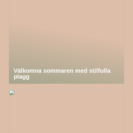
Välkomna sommaren med stilfulla
plagg