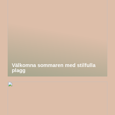
Välkomna sommaren med stilfulla
plagg