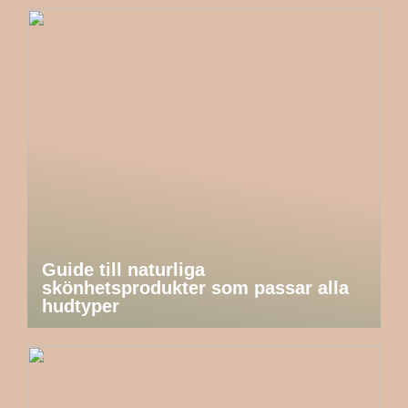
Guide till naturliga
skönhetsprodukter som passar alla
hudtyper