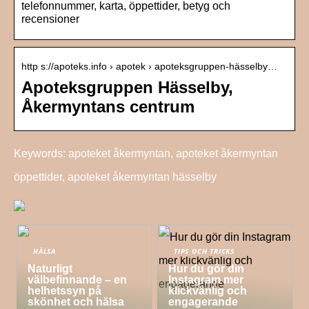
telefonnummer, karta, öppettider, betyg och
recensioner
http s://apoteks.info › apotek › apoteksgruppen-hässelby…
Apoteksgruppen Hässelby,
Åkermyntans centrum
Keywords: apoteket åkermyntan, apoteket åkermyntan
öppettider, apoteket åkermyntan hässelby
HÄLSA
TIPS OCH TRICKS
Naturligt
Hur du gör din
välbefinnande – en
Instagram mer
helhetssyn på
klickvänlig och
skönhet och hälsa
engagerande