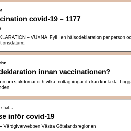
nt
cination covid-19 – 1177
9
ATION – VUXNA. Fyll i en hälsodeklaration per person o
ationsdatum:.
tion
odeklaration innan vaccinationen?
ion om sjukdomar och vilka mottagningar du kan kontakta. Logg
enden.
9 › hal…
se inför covid-19
19 – Vårdgivarwebben Västra Götalandsregionen