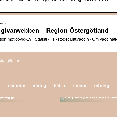
ccinati…
rdgivarwebben – Region Östergötland
n mot covid-19 · Statistik · IT-stödet MittVaccin · Om vaccinati
tra götaland
n
skönhet
näring
hälsa
rutiner
träning
na sommaren med
a plagg
Välj smycken som tål