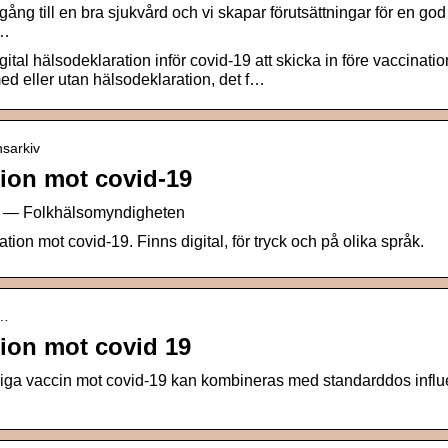
gång till en bra sjukvård och vi skapar förutsättningar för en god
 …
ital hälsodeklaration inför covid-19 att skicka in före vaccinati
ed eller utan hälsodeklaration, det f…
nsarkiv
tion mot covid-19
19 — Folkhälsomyndigheten
tion mot covid-19. Finns digital, för tryck och på olika språk.
l…
tion mot covid 19
liga vaccin mot covid-19 kan kombineras med standarddos influ