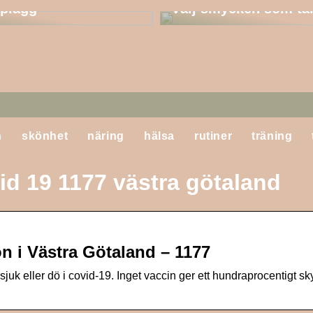
a plagg
Välj smycken som tål
n
skönhet
näring
hälsa
rutiner
träning
id 19 1177 västra götaland
n i Västra Götaland – 1177
 sjuk eller dö i covid-19. Inget vaccin ger ett hundraprocentigt sk