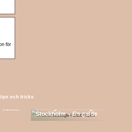
on för
tips och tricks
Bästa gravidmassagen i
 vatten
Stockholm – En guide