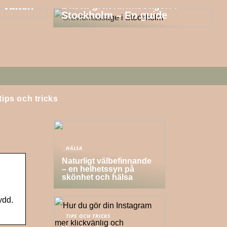
Bästa gravidmassagen i
 vatten
Stockholm – En guide
tips och tricks
HÄLSA
Naturligt välbefinnande
– en helhetssyn på
skönhet och hälsa
ydd.
TIPS OCH TRICKS