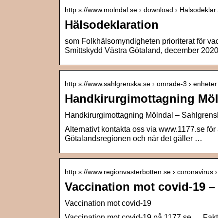
http s://www.molndal.se › download › Halsodekla
Hälsodeklaration
som Folkhälsomyndigheten prioriterat för va
Smittskydd Västra Götaland, december 2020
http s://www.sahlgrenska.se › omrade-3 › enhete
Handkirurgimottagning Mö
Handkirurgimottagning Mölndal – Sahlgrensk
Alternativt kontakta oss via www.1177.se för 
Götalandsregionen och när det gäller …
http s://www.regionvasterbotten.se › coronavirus 
Vaccination mot covid-19 –
Vaccination mot covid-19
Vaccination mot covid-19 på 1177.se … Fakt