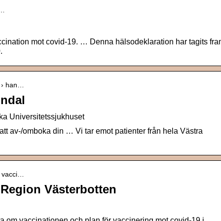
r…
ccination mot covid-19. … Denna hälsodeklaration har tagits fr
.
r › han…
lndal
a Universitetssjukhuset
att av-/omboka din … Vi tar emot patienter från hela Västra
› vacci…
 Region Västerbotten
a om vaccinationen och plan för vaccinering mot covid-19 i …