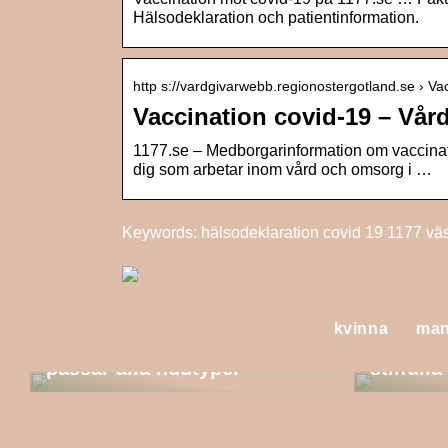
Hälsodeklaration och patientinformation.
http s://vardgivarwebb.regionostergotland.se › Va
Vaccination covid-19 – Vå
1177.se – Medborgarinformation om vaccinatio
dig som arbetar inom vård och omsorg i …
Keywords: hälsodeklaration covid 19 1177 väs
Guide till naturliga
kvinna
ma
skönhetsprodukter som
Välkom
passar alla hudtyper
stilfull