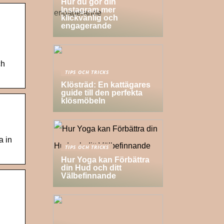
Hur du gör din
Instagram mer
klickvänlig och
engagerande
ch
TIPS OCH TRICKS
Klösträd: En kattägares
guide till den perfekta
klösmöbeln
a in
TIPS OCH TRICKS
Hur Yoga kan Förbättra
din Hud och ditt
Välbefinnande