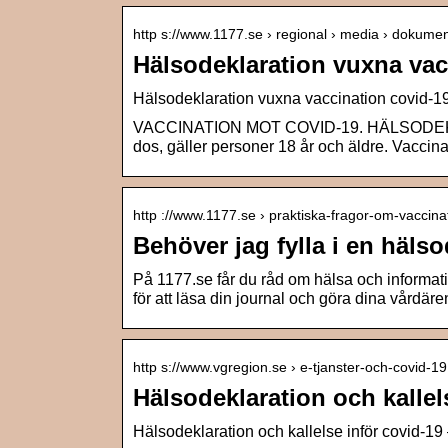
http s://www.1177.se › regional › media › dokume
Hälsodeklaration vuxna vac
Hälsodeklaration vuxna vaccination covid-1
VACCINATION MOT COVID-19. HÄLSODEKLAR
dos, gäller personer 18 år och äldre. Vaccin
http ://www.1177.se › praktiska-fragor-om-vaccina
Behöver jag fylla i en häls
På 1177.se får du råd om hälsa och informat
för att läsa din journal och göra dina vårdär
http s://www.vgregion.se › e-tjanster-och-covid-1
Hälsodeklaration och kallel
Hälsodeklaration och kallelse inför covid-