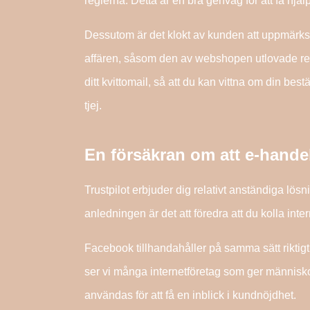
reglerna. Detta är en bra genväg för att få hj
Dessutom är det klokt av kunden att uppmärk
affären, såsom den av webshopen utlovade retur
ditt kvittomail, så att du kan vittna om din bestä
tjej.
En försäkran om att e-handel
Trustpilot erbjuder dig relativt anständiga lösn
anledningen är det att föredra att du kolla in
Facebook tillhandahåller på samma sätt riktigt 
ser vi många internetföretag som ger människor
användas för att få en inblick i kundnöjdhet.