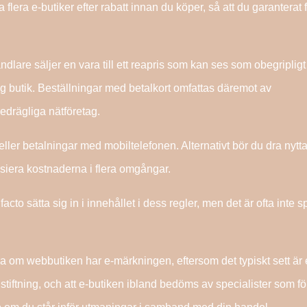
flera e-butiker efter rabatt innan du köper, så att du garanterat f
are säljer en vara till ett reapris som kan ses som obegripligt 
lig butik. Beställningar med betalkort omfattas däremot av
drägliga nätföretag.
ller betalningar med mobiltelefonen. Alternativt bör du dra nytt
nsiera kostnaderna i flera omgångar.
cto sätta sig in i innehållet i dess regler, men det är ofta inte sp
ra om webbutiken har e-märkningen, eftersom det typiskt sett är
stiftning, och att e-butiken ibland bedöms av specialister som fö