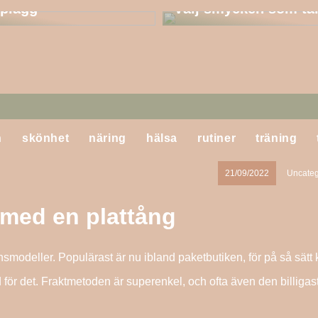
a plagg
Välj smycken som tål
n
skönhet
näring
hälsa
rutiner
träning
21/09/2022
Uncateg
 med en plattång
nsmodeller. Populärast är nu ibland paketbutiken, för på så sätt
id för det. Fraktmetoden är superenkel, och ofta även den billigas