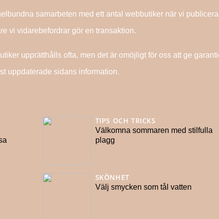
gelbundna samarbeten med ett antal webbutiker när vi publicera
re vi vidarebefordrar gör en transaktion.
ker upprätthålls ofta, men det är omöjligt för oss att ge garant
ast uppdaterade sidans information.
TIPS OCH TRICKS
Välkomna sommaren med stilfulla
sa
plagg
SKÖNHET
Välj smycken som tål vatten