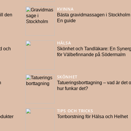
KVINNA
ill den
Bästa gravidmassagen i Stockholm
En guide
HÄLSA
d och
Skönhet och Tandläkare: En Synerg
för Välbefinnande på Södermalm
SKÖNHET
n
Tatueringsborttagning – vad är det 
hur funkar det?
TIPS OCH TRICKS
odukter
Torrborstning för Hälsa och Helhet