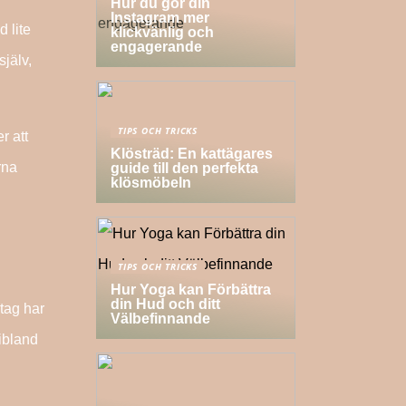
Hur du gör din
Instagram mer
d lite
klickvänlig och
engagerande
jälv,
TIPS OCH TRICKS
r att
Klösträd: En kattägares
rna
guide till den perfekta
klösmöbeln
TIPS OCH TRICKS
Hur Yoga kan Förbättra
din Hud och ditt
etag har
Välbefinnande
 ibland