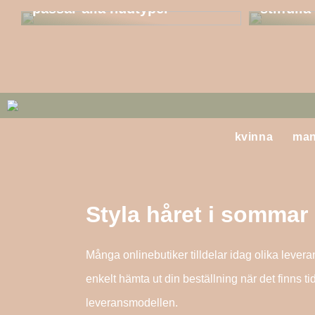
passar alla hudtyper
stilfull
kvinna
ma
Styla håret i sommar
Många onlinebutiker tilldelar idag olika levera
enkelt hämta ut din beställning när det finns t
leveransmodellen.