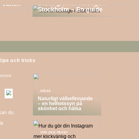
Bästa gravidmassagen i
 vatten
Stockholm – En guide
tips och tricks
orized
HÄLSA
Naturligt välbefinnande
– en helhetssyn på
skönhet och hälsa
 kan du
te
TIPS OCH TRICKS