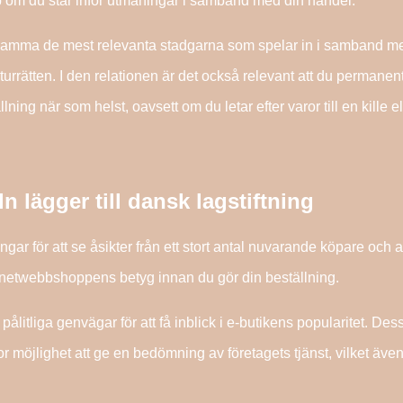
älp om du står inför utmaningar i samband med din handel.
samma de mest relevanta stadgarna som spelar in i samband m
rätten. I den relationen är det också relevant att du permanent
llning när som helst, oavsett om du letar efter varor till en kille e
n lägger till dansk lagstiftning
ingar för att se åsikter från ett stort antal nuvarande köpare och 
ternetwebbshoppens betyg innan du gör din beställning.
pålitliga genvägar för att få inblick i e-butikens popularitet. De
 möjlighet att ge en bedömning av företagets tjänst, vilket äve