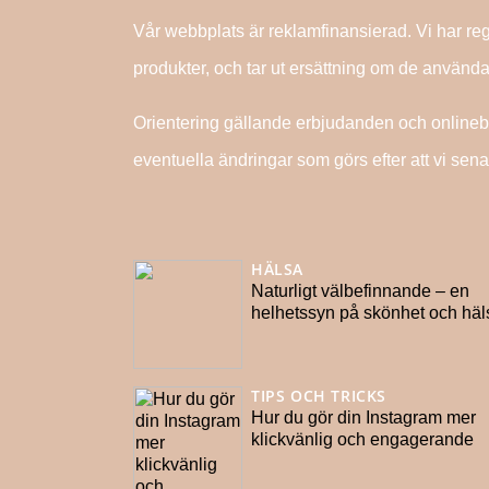
Vår webbplats är reklamfinansierad. Vi har re
produkter, och tar ut ersättning om de använda
Orientering gällande erbjudanden och onlinebuti
eventuella ändringar som görs efter att vi sen
HÄLSA
Naturligt välbefinnande – en
helhetssyn på skönhet och häl
TIPS OCH TRICKS
Hur du gör din Instagram mer
klickvänlig och engagerande