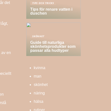
år det
TIPS OCH TRICKS
Tips för renare vatten i
duschen
lågt,
SKÖNHET
Guide till naturliga
skönhetsprodukter som
passar alla hudtyper
a av en
kvinna
eciellt
man
skönhet
näring
 en
hälsa
rstå
rutiner