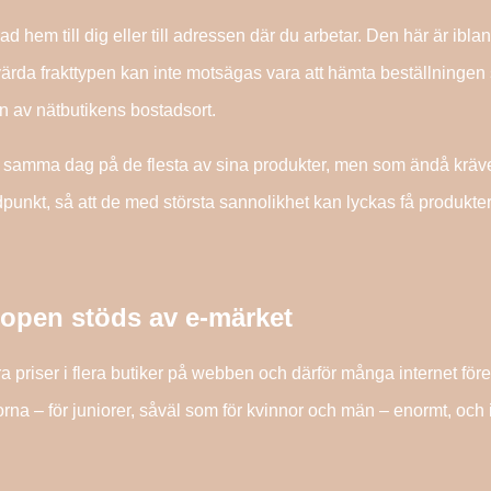
d hem till dig eller till adressen där du arbetar. Den här är iblan
rda frakttypen kan inte motsägas vara att hämta beställningen s
ten av nätbutikens bostadsort.
t samma dag på de flesta av sina produkter, men som ändå kräve
dpunkt, så att de med största sannolikhet kan lyckas få produkte
open stöds av e-märket
öra priser i flera butiker på webben och därför många internet för
orna – för juniorer, såväl som för kvinnor och män – enormt, och