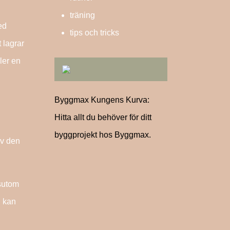
träning
ed
tips och tricks
 lagrar
ller en
Byggmax Kungens Kurva:
Hitta allt du behöver för ditt
byggprojekt hos Byggmax.
av den
ssutom
n kan