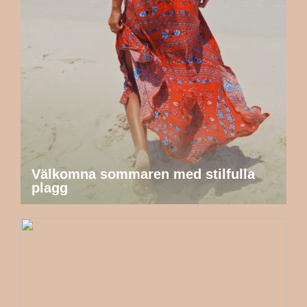
Välkomna sommaren med stilfulla
plagg