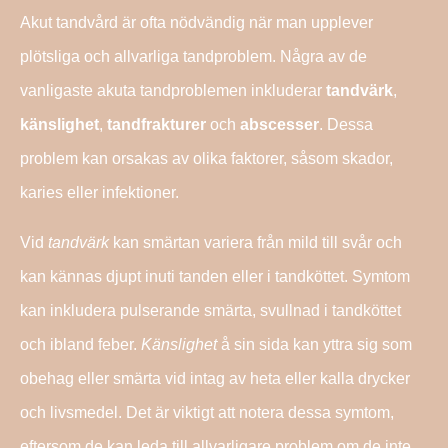
Akut tandvård är ofta nödvändig när man upplever
plötsliga och allvarliga tandproblem. Några av de
vanligaste akuta tandproblemen inkluderar
tandvärk
,
känslighet
,
tandfrakturer
och
abscesser
. Dessa
problem kan orsakas av olika faktorer, såsom skador,
karies eller infektioner.
Vid
tandvärk
kan smärtan variera från mild till svår och
kan kännas djupt inuti tanden eller i tandköttet. Symtom
kan inkludera pulserande smärta, svullnad i tandköttet
och ibland feber.
Känslighet
å sin sida kan yttra sig som
obehag eller smärta vid intag av heta eller kalla drycker
och livsmedel. Det är viktigt att notera dessa symtom,
eftersom de kan leda till allvarligare problem om de inte