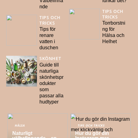
Välbefinna
funkar det?
nde
TIPS OCH
TRICKS
TIPS OCH
TRICKS
Torrborstni
Tips för
ng för
renare
Hälsa och
vatten i
Helhet
duschen
SKÖNHET
Guide till
naturliga
skönhetspr
odukter
som
passar alla
hudtyper
HÄLSA
TIPS OCH TRICKS
Naturligt
Hur du gör din