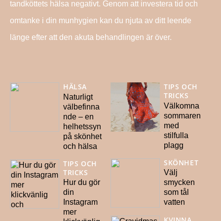
tandköttets hälsa negativt. Genom att investera tid och
omtanke i din munhygien kan du njuta av ditt leende
länge efter att den akuta behandlingen är över.
HÄLSA
TIPS OCH
TRICKS
Naturligt
Välkomna
välbefinna
sommaren
nde – en
med
helhetssyn
stilfulla
på skönhet
plagg
och hälsa
SKÖNHET
TIPS OCH
TRICKS
Välj
Hur du gör
smycken
din
som tål
Instagram
vatten
mer
KVINNA