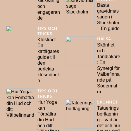
klickvänlig
Bästa
och
gravidmas
engageran
sagen i
de
Stockholm
TIPS OCH
– En guide
TRICKS
HÄLSA
Klösträd:
Skönhet
En
och
kattägares
Tandläkare
guide till
: En
den
Synergi för
perfekta
Välbefinna
klösmöbel
nde på
n
Södermal
TIPS OCH
m
TRICKS
SKÖNHET
Hur Yoga
kan
Tatuerings
Förbättra
borttagnin
din Hud
g – vad är
och ditt
det och hur