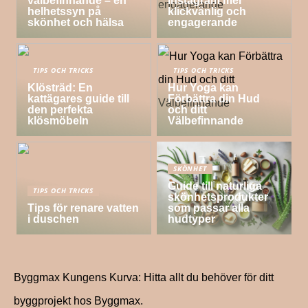
välbefinnande – en
Instagram mer
helhetssyn på
klickvänlig och
skönhet och hälsa
engagerande
TIPS OCH TRICKS
TIPS OCH TRICKS
Klösträd: En
Hur Yoga kan
kattägares guide till
Förbättra din Hud
den perfekta
och ditt
klösmöbeln
Välbefinnande
SKÖNHET
Guide till naturliga
TIPS OCH TRICKS
skönhetsprodukter
Tips för renare vatten
som passar alla
i duschen
hudtyper
Byggmax Kungens Kurva: Hitta allt du behöver för ditt
byggprojekt hos Byggmax.