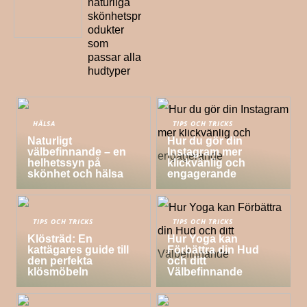
naturliga
skönhetspr
odukter
som
passar alla
hudtyper
HÄLSA
TIPS OCH TRICKS
Naturligt
Hur du gör din
välbefinnande – en
Instagram mer
helhetssyn på
klickvänlig och
skönhet och hälsa
engagerande
TIPS OCH TRICKS
TIPS OCH TRICKS
Klösträd: En
Hur Yoga kan
kattägares guide till
Förbättra din Hud
den perfekta
och ditt
klösmöbeln
Välbefinnande