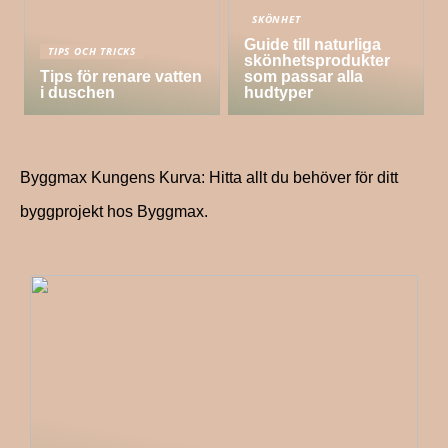
SKÖNHET
Guide till naturliga
TIPS OCH TRICKS
skönhetsprodukter
Tips för renare vatten
som passar alla
i duschen
hudtyper
Byggmax Kungens Kurva: Hitta allt du behöver för ditt
byggprojekt hos Byggmax.