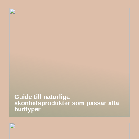
Guide till naturliga
skönhetsprodukter som passar alla
hudtyper