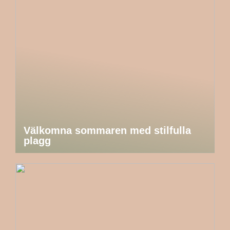
Välkomna sommaren med stilfulla
plagg