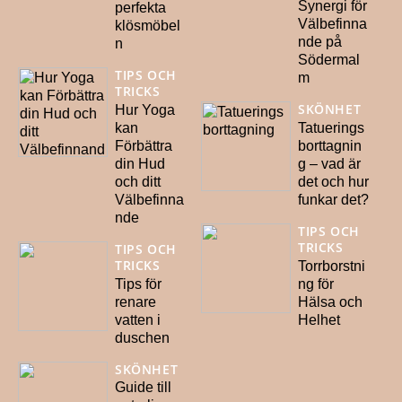
Synergi för
perfekta
Välbefinna
klösmöbel
nde på
n
Södermal
TIPS OCH
m
TRICKS
SKÖNHET
Hur Yoga
kan
Tatuerings
Förbättra
borttagnin
din Hud
g – vad är
och ditt
det och hur
Välbefinna
funkar det?
nde
TIPS OCH
TRICKS
TIPS OCH
TRICKS
Torrborstni
Tips för
ng för
renare
Hälsa och
vatten i
Helhet
duschen
SKÖNHET
Guide till