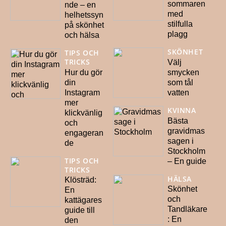
sommaren
nde – en
med
helhetssyn
stilfulla
på skönhet
plagg
och hälsa
SKÖNHET
TIPS OCH
TRICKS
Välj
Hur du gör
smycken
din
som tål
Instagram
vatten
mer
KVINNA
klickvänlig
Bästa
och
gravidmas
engageran
sagen i
de
Stockholm
TIPS OCH
– En guide
TRICKS
HÄLSA
Klösträd:
Skönhet
En
och
kattägares
Tandläkare
guide till
: En
den